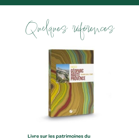
Quelques références
rc
Livre sur les patrimoines du
Livre su