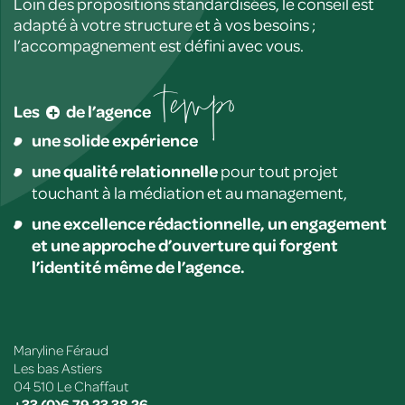
Loin des propositions standardisées, le conseil est
adapté à votre structure et à vos besoins ;
l’accompagnement est défini avec vous.
tempo
Les
+
de l’agence
une solide expérience
une qualité relationnelle
pour tout projet
touchant à la médiation et au management,
une excellence rédactionnelle, un engagement
et une approche d’ouverture qui forgent
l’identité même de l’agence.
Maryline Féraud
Les bas Astiers
04 510 Le Chaffaut
+33 (0)6 79 23 38 26